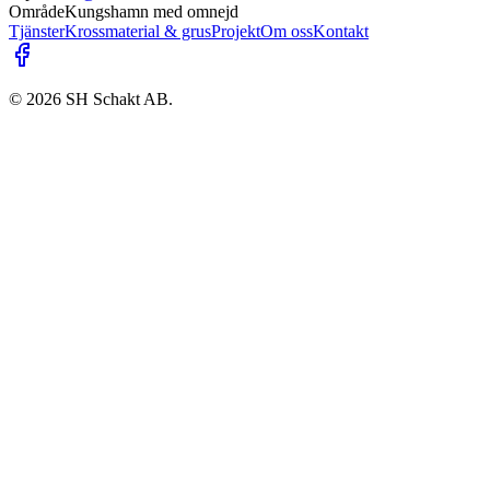
Område
Kungshamn med omnejd
Tjänster
Krossmaterial & grus
Projekt
Om oss
Kontakt
©
2026
SH Schakt AB.