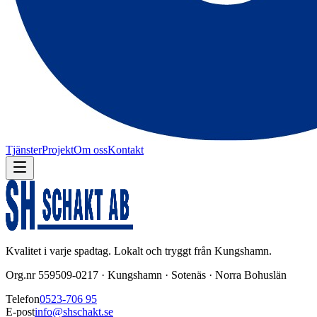
Tjänster
Projekt
Om oss
Kontakt
Kvalitet i varje spadtag. Lokalt och tryggt från Kungshamn.
Org.nr 559509-0217 · Kungshamn · Sotenäs · Norra Bohuslän
Telefon
0523-706 95
E-post
info@shschakt.se