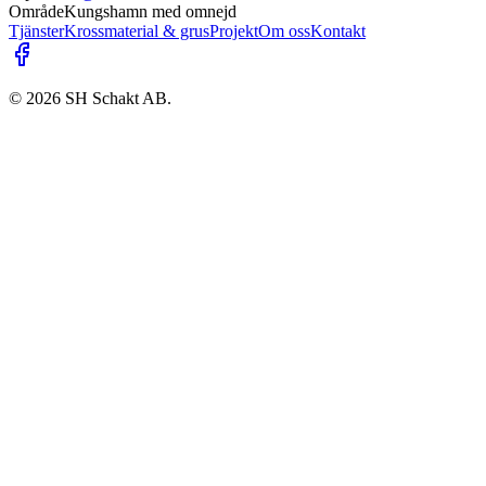
Område
Kungshamn med omnejd
Tjänster
Krossmaterial & grus
Projekt
Om oss
Kontakt
©
2026
SH Schakt AB.