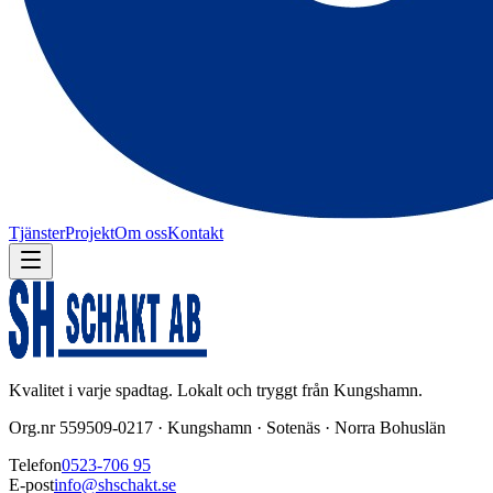
Tjänster
Projekt
Om oss
Kontakt
Kvalitet i varje spadtag. Lokalt och tryggt från Kungshamn.
Org.nr 559509-0217 · Kungshamn · Sotenäs · Norra Bohuslän
Telefon
0523-706 95
E-post
info@shschakt.se